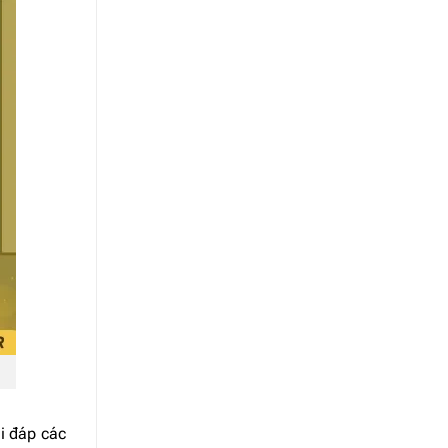
i đáp các