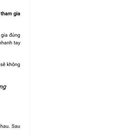
 tham gia
 gia đúng
 nhanh tay
i sẽ không
ăng
nhau. Sau