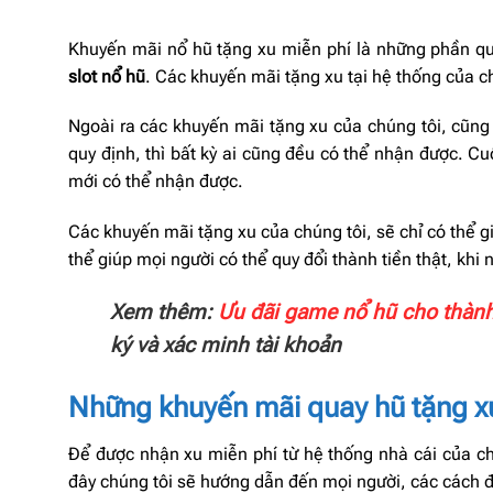
Khuyến mãi nổ hũ tặng xu miễn phí là những phần q
slot nổ hũ
. Các khuyến mãi tặng xu tại hệ thống của c
Ngoài ra các khuyến mãi tặng xu của chúng tôi, cũng
quy định, thì bất kỳ ai cũng đều có thể nhận được. Cu
mới có thể nhận được.
Các khuyến mãi tặng xu của chúng tôi, sẽ chỉ có thể gi
thể giúp mọi người có thể quy đổi thành tiền thật, kh
Xem thêm:
Ưu đãi game nổ hũ cho thành
ký và xác minh tài khoản
Những khuyến mãi quay hũ tặng x
Để được nhận xu miễn phí từ hệ thống nhà cái của ch
đây chúng tôi sẽ hướng dẫn đến mọi người, các cách đ