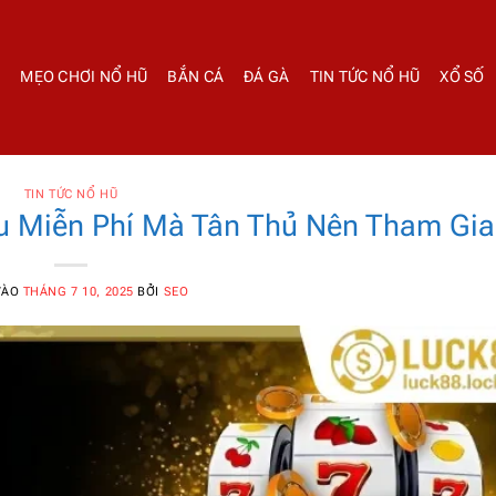
O
MẸO CHƠI NỔ HŨ
BẮN CÁ
ĐÁ GÀ
TIN TỨC NỔ HŨ
XỔ SỐ
TIN TỨC NỔ HŨ
u Miễn Phí Mà Tân Thủ Nên Tham Gia
VÀO
THÁNG 7 10, 2025
BỞI
SEO