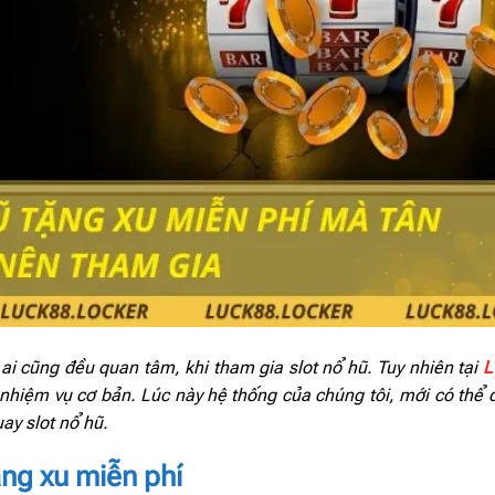
ai cũng đều quan tâm, khi tham gia slot nổ hũ. Tuy nhiên tại
L
nhiệm vụ cơ bản. Lúc này hệ thống của chúng tôi, mới có thể 
ay slot nổ hũ.
ặng xu miễn phí