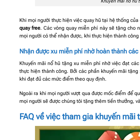
Khuyến mãi nổ hũ t
Khi mọi người thực hiện việc quay hũ tại hệ thống của 
quay free
. Các vòng quay miễn phí này sẽ tặng cho 
mọi người có thể nhận được, khi thực hiện thành công c
Nhận được xu miễn phí nhờ hoàn thành các 
Khuyến mãi nổ hũ tặng xu miễn phí nhờ việc đạt các
thực hiện thành công. Bởi các phần khuyến mãi tặng 
khi đạt đủ các mức điểm theo quy định.
Ngoài ra khi mọi người vượt qua được mốc điểm để qu
mọi người sẽ được chúng tôi tặng thêm tiền thưởng, và
FAQ về việc tham gia khuyến mãi 