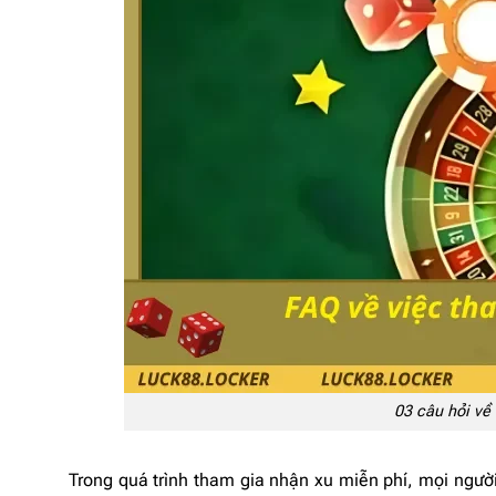
03 câu hỏi về
Trong quá trình tham gia nhận xu miễn phí, mọi ngườ