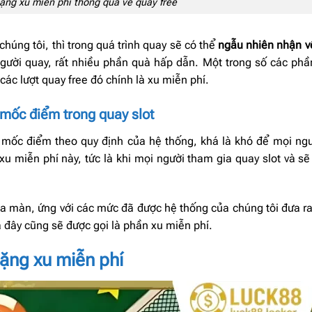
ặng xu miễn phí thông qua vé quay free
chúng tôi, thì trong quá trình quay sẽ có thể
ngẫu nhiên nhận về
người quay, rất nhiều phần quà hấp dẫn. Một trong số các ph
ác lượt quay free đó chính là xu miễn phí.
mốc điểm trong quay slot
 mốc điểm theo quy định của hệ thống, khá là khó để mọi ngư
xu miễn phí này, tức là khi mọi người tham gia quay slot và s
a màn, ứng với các mức đã được hệ thống của chúng tôi đưa ra
 đây cũng sẽ được gọi là phần xu miễn phí.
tặng xu miễn phí