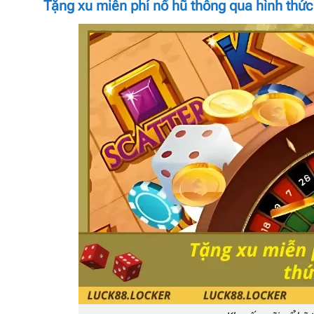
Tặng xu miễn phí nổ hũ thông qua hình thức