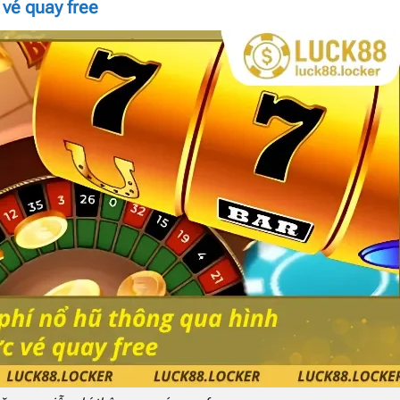
 vé quay free