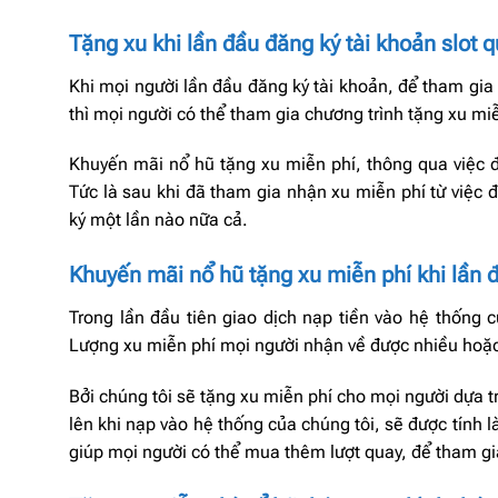
Tặng xu khi lần đầu đăng ký tài khoản slot 
Khi mọi người lần đầu đăng ký tài khoản, để tham gia 
thì mọi người có thể tham gia chương trình tặng xu mi
Khuyến mãi nổ hũ tặng xu miễn phí, thông qua việc đ
Tức là sau khi đã tham gia nhận xu miễn phí từ việc
ký một lần nào nữa cả.
Khuyến mãi nổ hũ tặng xu miễn phí khi lần 
Trong lần đầu tiên giao dịch nạp tiền vào hệ thống 
Lượng xu miễn phí mọi người nhận về được nhiều hoặc í
Bởi chúng tôi sẽ tặng xu miễn phí cho mọi người dựa tr
lên khi nạp vào hệ thống của chúng tôi, sẽ được tính 
giúp mọi người có thể mua thêm lượt quay, để tham gi