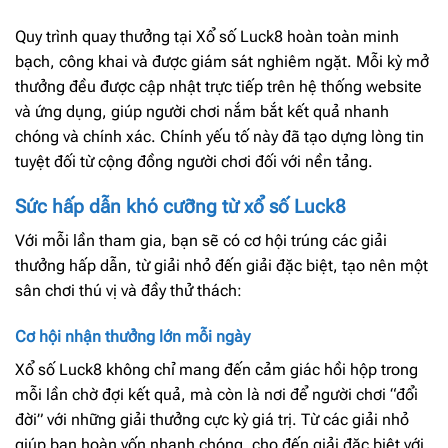
Quy trình quay thưởng tại Xổ số Luck8 hoàn toàn minh
bạch, công khai và được giám sát nghiêm ngặt. Mỗi kỳ mở
thưởng đều được cập nhật trực tiếp trên hệ thống website
và ứng dụng, giúp người chơi nắm bắt kết quả nhanh
chóng và chính xác. Chính yếu tố này đã tạo dựng lòng tin
tuyệt đối từ cộng đồng người chơi đối với nền tảng.
Sức hấp dẫn khó cưỡng từ xổ số Luck8
Với mỗi lần tham gia, bạn sẽ có cơ hội trúng các giải
thưởng hấp dẫn, từ giải nhỏ đến giải đặc biệt, tạo nên một
sân chơi thú vị và đầy thử thách:
Cơ hội nhận thưởng lớn mỗi ngày
Xổ số Luck8 không chỉ mang đến cảm giác hồi hộp trong
mỗi lần chờ đợi kết quả, mà còn là nơi để người chơi “đổi
đời” với những giải thưởng cực kỳ giá trị. Từ các giải nhỏ
giúp bạn hoàn vốn nhanh chóng, cho đến giải đặc biệt với