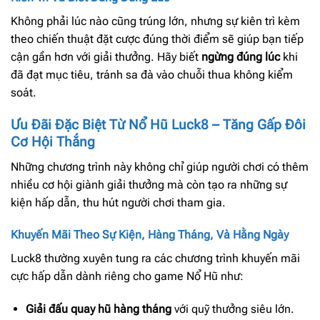
Không phải lúc nào cũng trúng lớn, nhưng sự kiên trì kèm
theo chiến thuật đặt cược đúng thời điểm sẽ giúp bạn tiếp
cận gần hơn với giải thưởng. Hãy biết
ngừng đúng lúc
khi
đã đạt mục tiêu, tránh sa đà vào chuỗi thua không kiểm
soát.
Ưu Đãi Đặc Biệt Từ Nổ Hũ Luck8 – Tăng Gấp Đôi
Cơ Hội Thắng
Những chương trình này không chỉ giúp người chơi có thêm
nhiều cơ hội giành giải thưởng mà còn tạo ra những sự
kiện hấp dẫn, thu hút người chơi tham gia.
Khuyến Mãi Theo Sự Kiện, Hàng Tháng, Và Hằng Ngày
Luck8 thường xuyên tung ra các chương trình khuyến mãi
cực hấp dẫn dành riêng cho game Nổ Hũ như:
Giải đấu quay hũ hàng tháng
với quỹ thưởng siêu lớn.