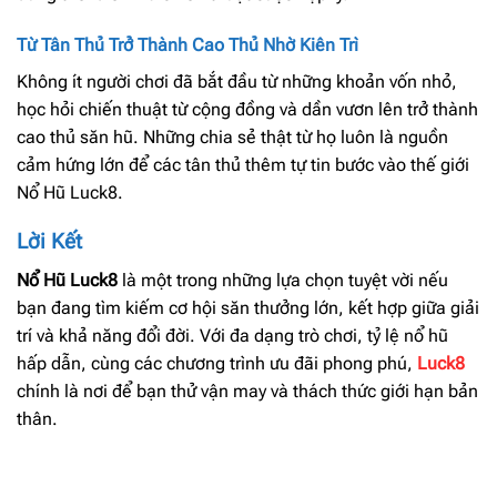
Từ Tân Thủ Trở Thành Cao Thủ Nhờ Kiên Trì
Không ít người chơi đã bắt đầu từ những khoản vốn nhỏ,
học hỏi chiến thuật từ cộng đồng và dần vươn lên trở thành
cao thủ săn hũ. Những chia sẻ thật từ họ luôn là nguồn
cảm hứng lớn để các tân thủ thêm tự tin bước vào thế giới
Nổ Hũ Luck8.
Lời Kết
Nổ Hũ Luck8
là một trong những lựa chọn tuyệt vời nếu
bạn đang tìm kiếm cơ hội săn thưởng lớn, kết hợp giữa giải
trí và khả năng đổi đời. Với đa dạng trò chơi, tỷ lệ nổ hũ
hấp dẫn, cùng các chương trình ưu đãi phong phú,
Luck8
chính là nơi để bạn thử vận may và thách thức giới hạn bản
thân.