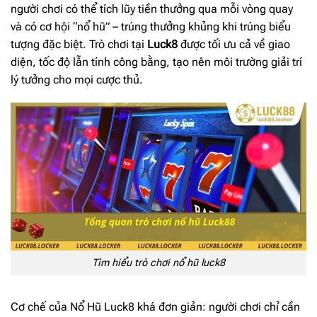
người chơi có thể tích lũy tiền thưởng qua mỗi vòng quay
và có cơ hội “nổ hũ” – trúng thưởng khủng khi trúng biểu
tượng đặc biệt. Trò chơi tại
Luck8
được tối ưu cả về giao
diện, tốc độ lẫn tính công bằng, tạo nên môi trường giải trí
lý tưởng cho mọi cược thủ.
Tìm hiểu trò chơi nổ hũ luck8
Cơ chế của Nổ Hũ Luck8 khá đơn giản: người chơi chỉ cần