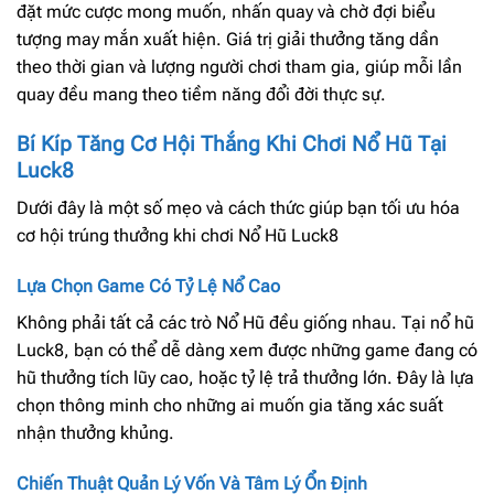
đặt mức cược mong muốn, nhấn quay và chờ đợi biểu
tượng may mắn xuất hiện. Giá trị giải thưởng tăng dần
theo thời gian và lượng người chơi tham gia, giúp mỗi lần
quay đều mang theo tiềm năng đổi đời thực sự.
Bí Kíp Tăng Cơ Hội Thắng Khi Chơi Nổ Hũ Tại
Luck8
Dưới đây là một số mẹo và cách thức giúp bạn tối ưu hóa
cơ hội trúng thưởng khi chơi Nổ Hũ Luck8
Lựa Chọn Game Có Tỷ Lệ Nổ Cao
Không phải tất cả các trò Nổ Hũ đều giống nhau. Tại nổ hũ
Luck8, bạn có thể dễ dàng xem được những game đang có
hũ thưởng tích lũy cao, hoặc tỷ lệ trả thưởng lớn. Đây là lựa
chọn thông minh cho những ai muốn gia tăng xác suất
nhận thưởng khủng.
Chiến Thuật Quản Lý Vốn Và Tâm Lý Ổn Định