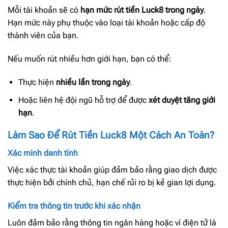
Mỗi tài khoản sẽ có
hạn mức rút tiền Luck8 trong ngày
.
Hạn mức này phụ thuộc vào loại tài khoản hoặc cấp độ
thành viên của bạn.
Nếu muốn rút nhiều hơn giới hạn, bạn có thể:
Thực hiện
nhiều lần trong ngày
.
Hoặc liên hệ đội ngũ hỗ trợ để được
xét duyệt tăng giới
hạn
.
Làm Sao Để Rút Tiền Luck8 Một Cách An Toàn?
Xác minh danh tính
Việc xác thực tài khoản giúp đảm bảo rằng giao dịch được
thực hiện bởi chính chủ, hạn chế rủi ro bị kẻ gian lợi dụng.
Kiểm tra thông tin trước khi xác nhận
Luôn đảm bảo rằng thông tin ngân hàng hoặc ví điện tử là